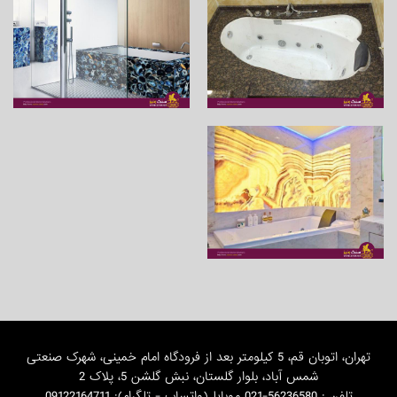
تهران، اتوبان قم، 5 کیلومتر بعد از فرودگاه امام خمینی، شهرک صنعتی
شمس آباد، بلوار گلستان، نبش گلشن 5، پلاک 2
تلفن : 56236580-021 موبایل(واتساپ - تلگرام): 09122164711