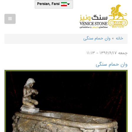
رفتن
Select
Persian, Farsi
به
your
محتوای
language
اصلی
خانه
وان حمام سنگی
مسیر
راهنما
جمعه ۱۳۹۶/۶/۱۷ - ۱۱:۱۳
وان حمام سنگی