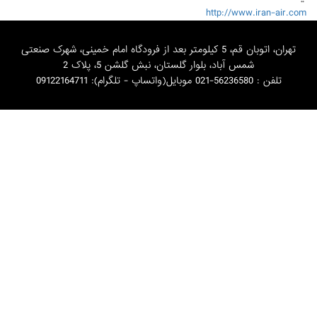
http://www.iran-air.com
تهران، اتوبان قم، 5 کیلومتر بعد از فرودگاه امام خمینی، شهرک صنعتی
شمس آباد، بلوار گلستان، نبش گلشن 5، پلاک 2
تلفن : 56236580-021 موبایل(واتساپ - تلگرام): 09122164711