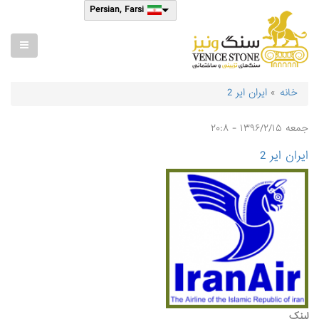
رفتن
Select
Persian, Farsi
به
your
محتوای
language
اصلی
خانه
ایران ایر 2
مسیر
راهنما
جمعه ۱۳۹۶/۲/۱۵ - ۲۰:۸
ایران ایر 2
لینک